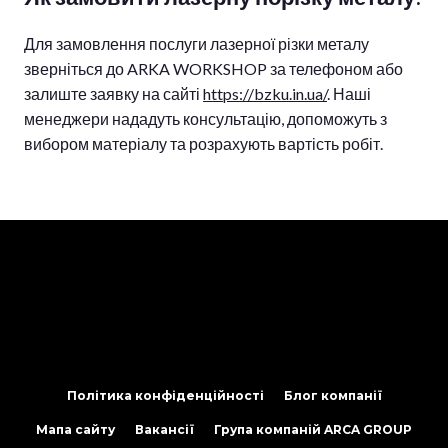
Для замовлення послуги лазерної різки металу
зверніться до ARKA WORKSHOP за телефоном або
залиште заявку на сайті
https://bzku.in.ua/
. Наші
менеджери нададуть консультацію, допоможуть з
вибором матеріалу та розрахують вартість робіт.
Політика конфіденційності
Блог компанії
Мапа сайту
Вакансії
Група компаній ARCA GROUP