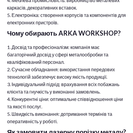
Меблева промисловість: виробництво металевих
каркасів, декоративних вставок.
Електроніка: створення корпусів та компонентів для
електронних пристроїв.
Чому обирають ARKA WORKSHOP?
Досвід та професіоналізм: компанія має
багаторічний досвід у сфері металообробки та
кваліфікований персонал.
Сучасне обладнання: використання передових
технологій забезпечує високу якість продукції.
Індивідуальний підхід: врахування всіх побажань
клієнта та гнучкість у виконанні замовлень.
Конкурентні ціни: оптимальне співвідношення ціни
та якості послуг.
Швидкість виконання: дотримання термінів та
оперативність у роботі.
Як замовити лазерну порізку металу?