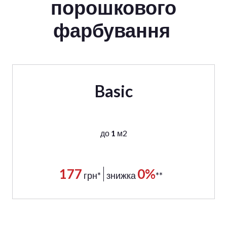
порошкового
фарбування
Basic
до
1
м2
177
0%
грн*
знижка
**