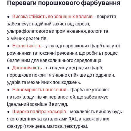
Переваги порошкового фарбування
●
Висока стійкість до зовнішніх впливів
– покриття
забезпечує надійний захист від корозії,
ультрафіолетового випромінювання, вологи та
хімічних реагентів.
●
Екологічність
– у складі порошкових фарб відсутні
розчинники та токсичні речовини, що робить процес
безпечним для навколишнього середовища.
●
Довговічність
– на відміну від рідких фарб,
порошкове покриття значно стійкіше до подряпин,
ударів та механічних пошкоджень.
●
Рівномірність нанесення
– фарба не утворює
патьоків, здуттів чи нерівностей, що забезпечує
ідеальний зовнішній вигляд.
●
Широка палітра кольорів
– можливість вибору будь-
якого відтінку за каталогами RAL, а також різних
фактур (глянцева, матова, текстурна).