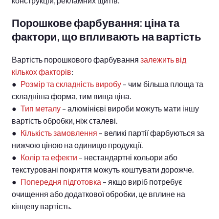
конструкцій, рекламних щитів.
Порошкове фарбування: ціна та
фактори, що впливають на вартість
Вартість порошкового фарбування
залежить від
кількох факторів
:
●
Розмір та складність виробу
– чим більша площа та
складніша форма, тим вища ціна.
●
Тип металу
– алюмінієві вироби можуть мати іншу
вартість обробки, ніж сталеві.
●
Кількість замовлення
– великі партії фарбуються за
нижчою ціною на одиницю продукції.
●
Колір та ефекти
– нестандартні кольори або
текстуровані покриття можуть коштувати дорожче.
●
Попередня підготовка
– якщо виріб потребує
очищення або додаткової обробки, це вплине на
кінцеву вартість.