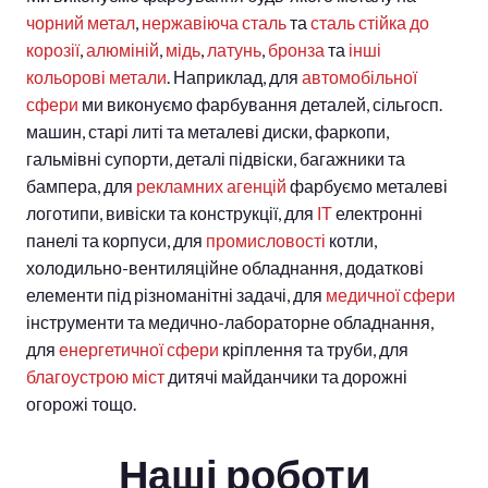
чорний метал
,
нержавіюча сталь
та
сталь стійка до
корозії
,
алюміній
,
мідь
,
латунь
,
бронза
та
інші
кольорові метали
.
Наприклад, для
автомобільної
сфери
ми виконуємо фарбування деталей, сільгосп.
машин, старі литі та металеві диски, фаркопи,
гальмівні супорти, деталі підвіски, багажники та
бампера, для
рекламних агенцій
фарбуємо металеві
логотипи, вивіски та конструкції, для
ІТ
електронні
панелі та корпуси, для
промисловості
котли,
холодильно-вентиляційне обладнання, додаткові
елементи під різноманітні задачі, для
медичної сфери
інструменти та медично-лабораторне обладнання,
для
енергетичної сфери
кріплення та труби, для
благоустрою міст
дитячі майданчики та дорожні
огорожі тощо.
Наші роботи