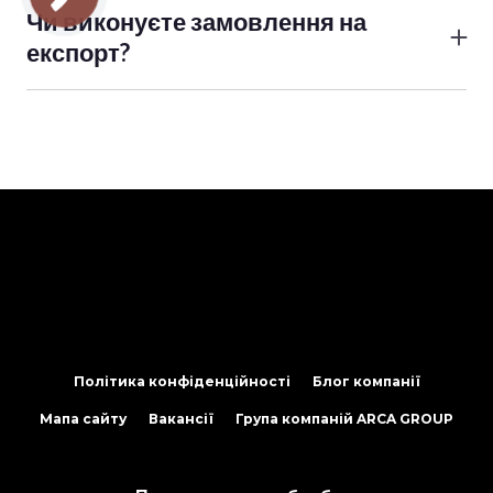
або нашим логістичним відділом .
Чи виконуєте замовлення на
експорт?
Так, але вартість замовлення має бути від 1 000 000
гривень.
Політика конфіденційності
Блог компанії
Мапа сайту
Вакансії
Група компаній ARCA GROUP