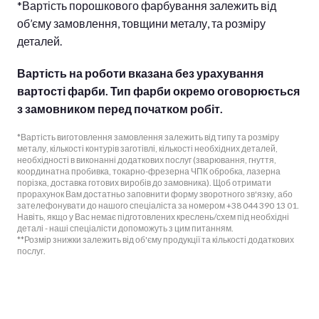
*Вартість порошкового фарбування залежить від
об’єму замовлення, товщини металу, та розміру
деталей.
Вартість на роботи вказана без урахування
вартості фарби. Тип фарби окремо оговорюється
з замовником перед початком робіт.
*Вартість виготовлення замовлення залежить від типу та розміру
металу, кількості контурів заготівлі, кількості необхідних деталей,
необхідності в виконанні додаткових послуг (зварювання, гнуття,
координатна пробивка, токарно-фрезерна ЧПК обробка, лазерна
порізка, доставка готових виробів до замовника). Щоб отримати
прорахунок Вам достатньо заповнити форму зворотного зв'язку, або
зателефонувати до нашого спеціаліста за номером +38 044 390 13 01.
Навіть, якщо у Вас немає підготовлених креслень/схем під необхідні
деталі - наші спеціалісти допоможуть з цим питанням.
**Розмір знижки залежить від об'єму продукції та кількості додаткових
послуг.