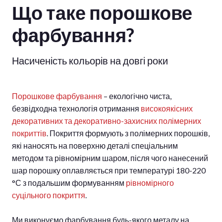
Що таке порошкове
фарбування?
Насиченість кольорів на довгі роки
Порошкове фарбування
– екологічно чиста,
безвідходна технологія отримання
високоякісних
декоративних та декоративно-захисних полімерних
покриттів
. Покриття формують з полімерних порошків,
які наносять на поверхню деталі спеціальним
методом та
рівномірним шаром, піс
ля чого нанесений
шар порошку оплавляється при температурі 180-220
°С з подальшим формуванням
рівномірного
суцільного покриття
.
Ми виконуємо фарбування будь-якого металу на