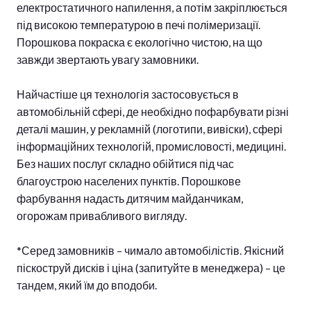
електростатичного напилення, а потім закріплюється
під високою температурою в печі полімеризації.
Порошкова покраска є екологічно чистою, на що
завжди звертають увагу замовники.
Найчастіше ця технологія застосовується в
автомобільній сфері, де необхідно пофарбувати різні
деталі машин, у рекламній (логотипи, вивіски), сфері
інформаційних технологій, промисловості, медицині.
Без наших послуг складно обійтися під час
благоустрою населених пунктів. Порошкове
фарбування надасть дитячим майданчикам,
огорожам привабливого вигляду.
*Серед замовників – чимало автомобілістів. Якісний
піскоструй дисків і ціна (запитуйте в менеджера) – це
тандем, який їм до вподоби.