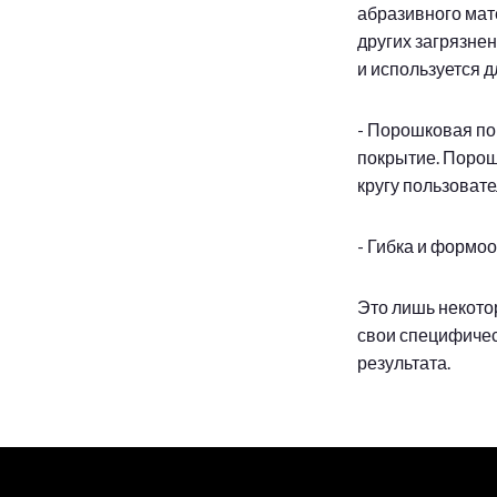
абразивного мат
других загрязне
и используется д
- Порошковая по
покрытие. Порош
кругу пользовате
- Гибка и формо
Это лишь некото
свои специфичес
результата.