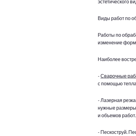
эстетического в
Виды работ по о
Работы по обраб
изменение формы
Наиболее востре
-
Сварочные раб
с помощью тепла
- Лазерная резка
нужные размеры 
и объемов работ.
- Пескоструй. П