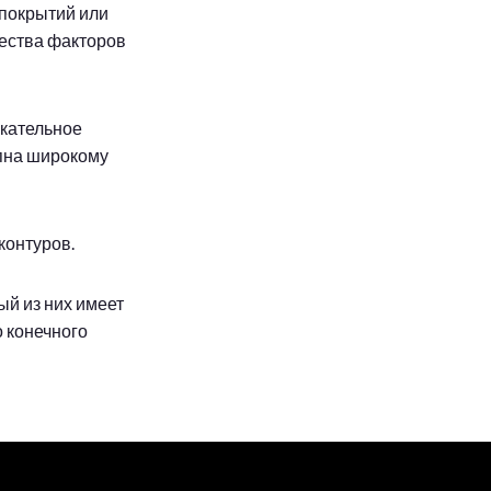
 покрытий или
жества факторов
екательное
упна широкому
контуров.
ый из них имеет
 конечного