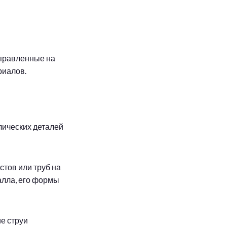
аправленные на
риалов.
лических деталей
стов или труб на
алла, его формы
е струи