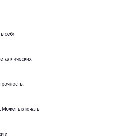
 в себя
металлических
прочность,
. Может включать
ки и