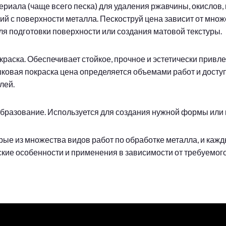
ериала (чаще всего песка) для удаления ржавчины, окислов,
ний с поверхности металла. Пескоструй цена зависит от мно
ля подготовки поверхности или создания матовой текстуры.
краска. Обеспечивает стойкое, прочное и эстетически привл
ковая покраска цена определяется объемами работ и дост
лей.
образование. Используется для создания нужной формы или 
рые из множества видов работ по обработке металла, и кажд
кие особенности и применения в зависимости от требуемого