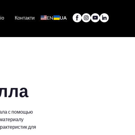
іо
Контакти
EN
UA
алла
иала с помощью
 материалу
рактеристик для