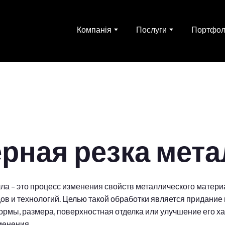
Компанія
Послуги
Портфол
рная резка мет
ла – это процесс изменения свойств металлического матер
ов и технологий. Целью такой обработки является придание
рмы, размера, поверхностная отделка или улучшение его ха
менения.