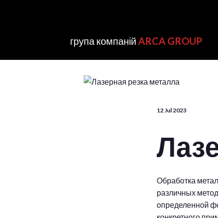
група компаній
ARCA GROUP
12 Jul 2023
Лазе
Обработка метал
различных метод
определенной фо
конкретного при