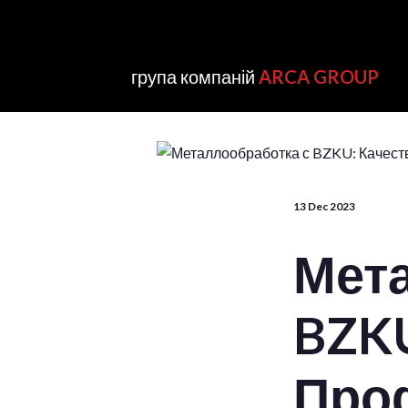
група компаній
ARCA GROUP
13 Dec 2023
Мет
BZKU
Про