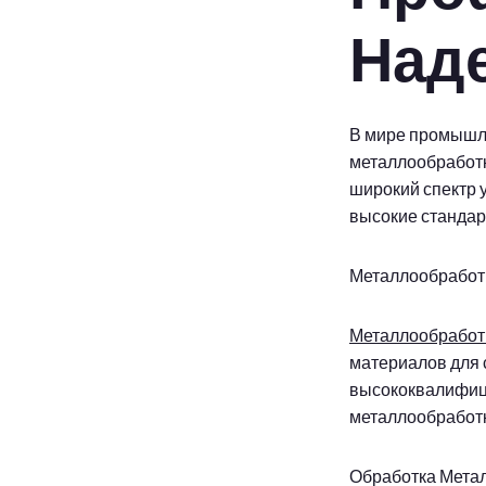
Над
В мире промышле
металлообработ
широкий спектр у
высокие стандар
Металлообработ
Металлообработ
материалов для 
высококвалифиц
металлообработк
Обработка Мета