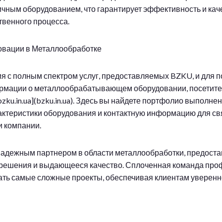
чным оборудованием, что гарантирует эффективность и кач
твенного процесса.
овации в Металлообработке
я с полным спектром услуг, предоставляемых BZKU, и для 
рмации о металлообрабатывающем оборудовании, посетит
bzku.in.ua](bzku.in.ua). Здесь вы найдете портфолио выполне
актеристики оборудования и контактную информацию для св
 компании.
адежным партнером в области металлообработки, предоста
решения и выдающееся качество. Сплоченная команда про
ать самые сложные проекты, обеспечивая клиентам уверенн