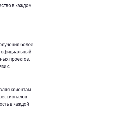
ество в каждом
получения более
е официальный
нных проектов,
язи с
вляя клиентам
фессионалов
ость в каждой