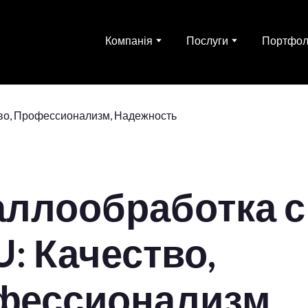
Компанія
Послуги
Портфол
аллообработка с
: Качество,
фессионализм,