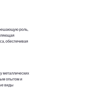
 решающую роль,
авляющая
сса, обеспечивая
ку металлических
тым опытом и
ые виды