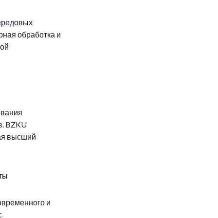
передовых
рная обработка и
ной
ования
в. BZKU
вая высший
ты
овременного и
с