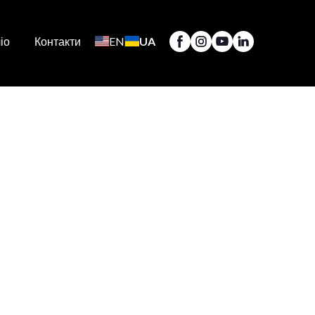
іо
Контакти
EN
UA