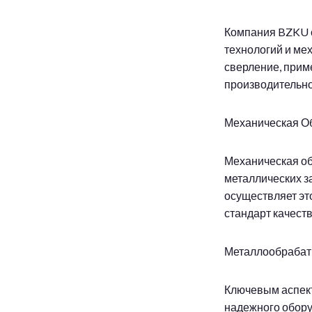
Компания BZKU с
технологий и ме
сверление, прим
производительно
Механическая Об
Механическая об
металлических з
осуществляет эт
стандарт качест
Металлообрабат
Ключевым аспект
надежного обору