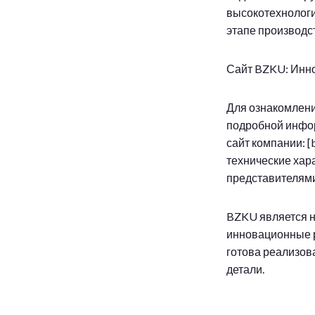
высокотехнологи
этапе производс
Сайт BZKU: Инн
Для ознакомлени
подробной инфо
сайт компании: [
технические хар
представителями
BZKU является н
инновационные 
готова реализов
детали.