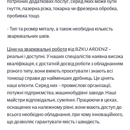
потрібних додаткових послуг, серед яких може бути
гнуття, лазерна різка, токарна чи фрезерна обробка,
пробивка тощо.
- Тип та розмір металу, а також необхідна кількість
зварювальних швів.
Ціни на зварювальні роботи
від BZKU ARDENZ –
реальні і доступні. У наших спеціалістів наявна висока
кваліфікація, є достатній досвід роботи з обладнанням
різного типу, вони вміють проєктувати і знають всі
тонкощі справи до найменших дрібниць. Це цінять
наші клієнти. Серед них – промислові організації,
потужні підприємства, машинобудівні заводи. Наші
майстри відповідальні, сумлінні. Працюючи в цехах,
оснащених на належному рівні, вони мають доступ до
всього необхідно обладнання, при чому інноваційного,
що дозволяє гарантувати якість і швидкість.