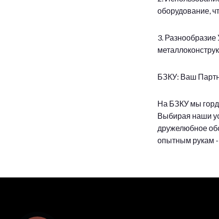
оборудование, ч
3. Разнообразие
металлоконструк
БЗКУ: Ваш Парт
На БЗКУ мы горд
Выбирая наши ус
дружелюбное обс
опытным рукам -