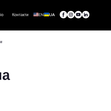
іо
Контакти
EN
UA
на