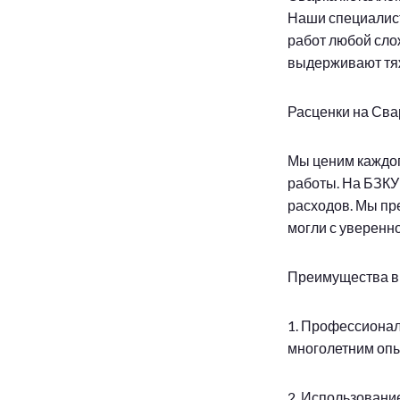
Наши специалис
работ любой сло
выдерживают тяж
Расценки на Сва
Мы ценим каждог
работы. На БЗКУ
расходов. Мы пр
могли с уверенн
Преимущества в
1. Профессионал
многолетним опы
2. Использовани