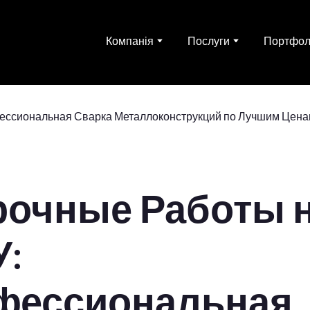
Компанія
Послуги
Портфол
рочные Работы 
У:
фессиональная