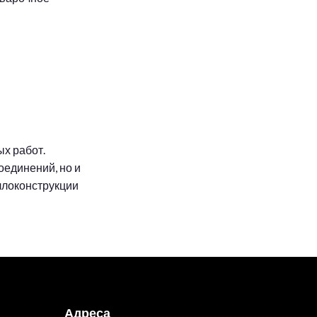
х работ.
оединений, но и
ллоконструкции
Адреса