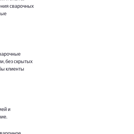
ения сварочных
рые
сварочные
и, без скрытых
бы клиенты
ией и
ие.
сварочное