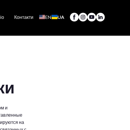
іо
Контакти
EN
UA
ки
ом и
ставленные
зируются на
 связанных с