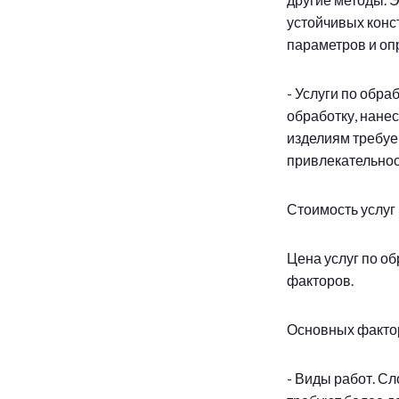
устойчивых конс
параметров и оп
- Услуги по обр
обработку, нане
изделиям требуе
привлекательнос
Стоимость услуг 
Цена услуг по о
факторов.
Основных факто
- Виды работ. С