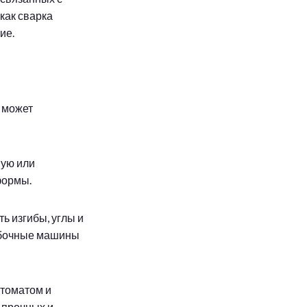
как сварка
ие.
 может
вую или
формы.
ь изгибы, углы и
гибочные машины
втоматом и
 прочных и