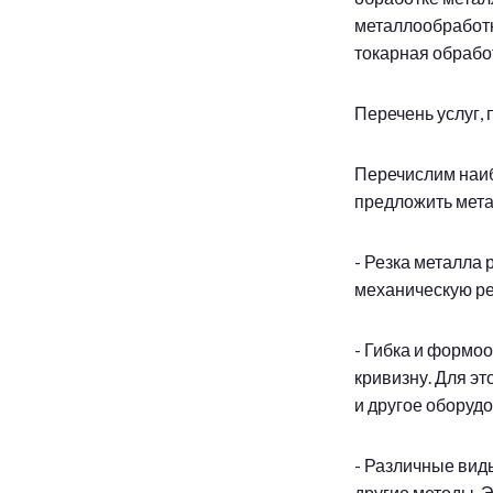
металлообработк
токарная обрабо
Перечень услуг
Перечислим наиб
предложить мет
- Резка металла
механическую ре
- Гибка и формоо
кривизну. Для э
и другое оборуд
- Различные вид
другие методы. 