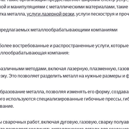
ой и манипуляциями с металлическими материалами, такие 
тка металла,
услуги лазерной резки
, услуги пескоструя и проч
, предлагаемых металлообрабатывающими компаниями
олее востребованные и распространенные услуги, которые
аллообрабатывающая компания:
 различными методами, включая лазерную, плазменную, газо
зку. Это позволяет разделить металл на нужные размеры и 
бразование металла, позволяя изменять его форму, создават
того используются специализированные гибочные прессы, 
ование.
ы сварочных работ, включая дуговую, газовую, сварку полуа
Это позволяет соединять металлические детали для создания