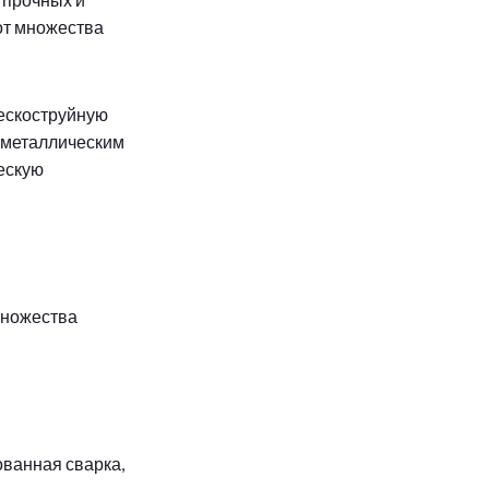
от множества
пескоструйную
ь металлическим
ческую
множества
ованная сварка,