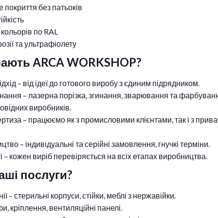
е покриття без патьоків
ійкість
 кольорів по RAL
розії та ультрафіолету
рають ARCA WORKSHOP?
дхід – від ідеї до готового виробу з єдиним підрядником.
ання – лазерна порізка, згинання, зварювання та фарбуван
овідних виробників.
ертиза – працюємо як з промисловими клієнтами, так і з прив
цтво – індивідуальні та серійні замовлення, гнучкі терміни.
і – кожен виріб перевіряється на всіх етапах виробництва.
аші послуги?
ї – стерильні корпуси, стійки, меблі з нержавійки.
и, кріплення, вентиляційні панелі.