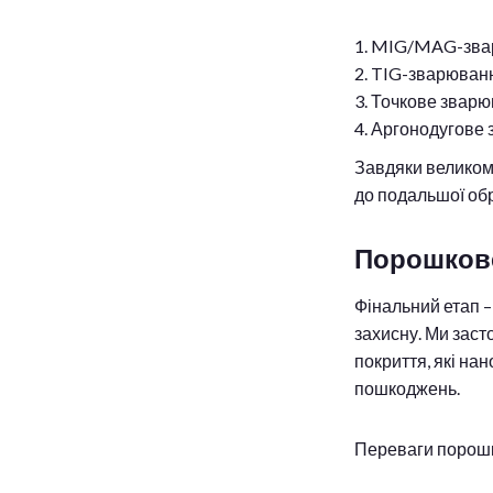
MIG/MAG-зварю
TIG-зварювання
Точкове зварю
Аргонодугове з
Завдяки великому
до подальшої об
Порошкове
Фінальний етап –
захисну. Ми заст
покриття, які на
пошкоджень.
Переваги порош