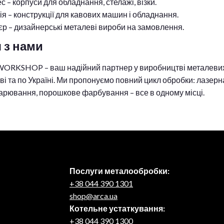
с – корпуси для обладнання, стелажі, візки.
ія – конструкції для кавових машин і обладнання.
’єр – дизайнерські металеві вироби на замовлення.
 з нами
ORKSHOP – ваш надійний партнер у виробництві металевих 
єві та по Україні. Ми пропонуємо повний цикл обробки: лазерна
варювання, порошкове фарбування – все в одному місці.
Послуги металообробки:
+38 044 390 1301
shop@arca.ua
Котельне устаткування:
+38 044 390 1300