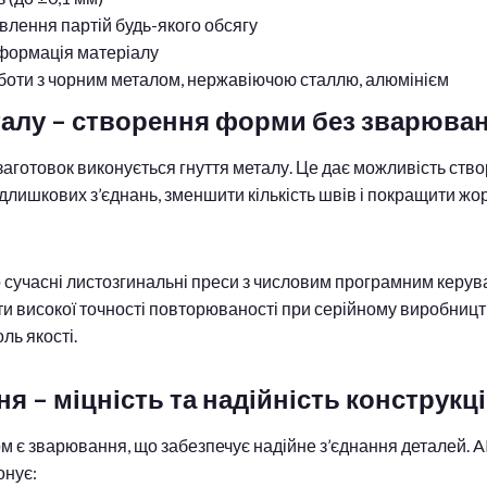
лення партій будь-якого обсягу
формація матеріалу
боти з чорним металом, нержавіючою сталлю, алюмінієм
талу – створення форми без зварюва
заготовок виконується гнуття металу. Це дає можливість ство
длишкових з’єднань, зменшити кількість швів і покращити жор
 сучасні листозгинальні преси з числовим програмним керув
и високої точності повторюваності при серійному виробництві
ль якості.
 – міцність та надійність конструкц
м є зварювання, що забезпечує надійне з’єднання деталей. 
нує: