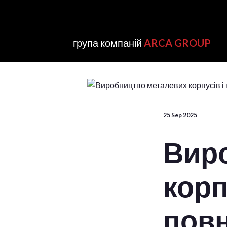
група компаній
ARCA GROUP
25 Sep 2025
Вир
корп
пов