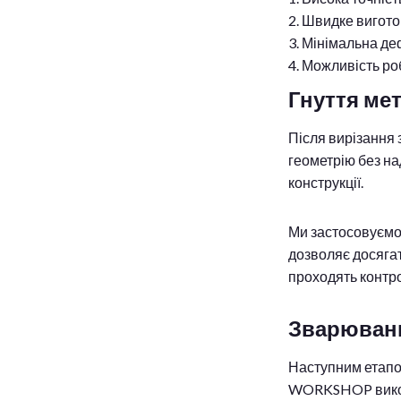
Швидке виготов
Мінімальна де
Можливість ро
Гнуття ме
Після вирізання 
геометрію без на
конструкції.
Ми застосовуємо
дозволяє досягат
проходять контро
Зварювання
Наступним етапо
WORKSHOP вико