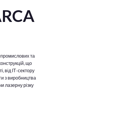
ARCA
о промислових та
конструкцій, що
, від ІТ-сектору
ги з виробництва
и лазерну різку