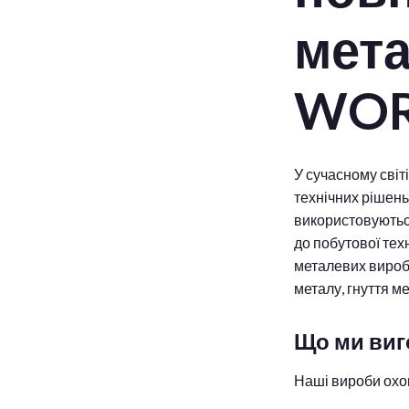
мета
WOR
У сучасному світ
технічних рішень
використовуються
до побутової те
металевих виробі
металу, гнуття 
Що ми виг
Наші вироби охо