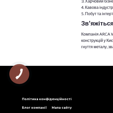
Харчовий бізне
Кавова індустр
Побут та інтер
Зв'яжіться
Компанія ARCA W
конструкцій у Ки
гнуття металу, з
Політика конфіденційності
Блог компанії
Мапа сайту