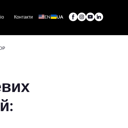
іо
Контакти
EN
UA
евих
й: