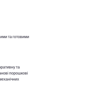
ними та готовими
оративну та
танові порошкові
 механічних