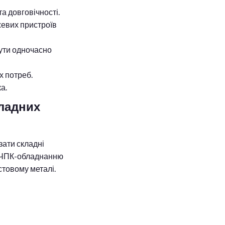
а довговічності.
жевих пристроїв
бути одночасно
х потреб.
а.
кладних
зати складні
ки ЧПК-обладнанню
стовому металі.