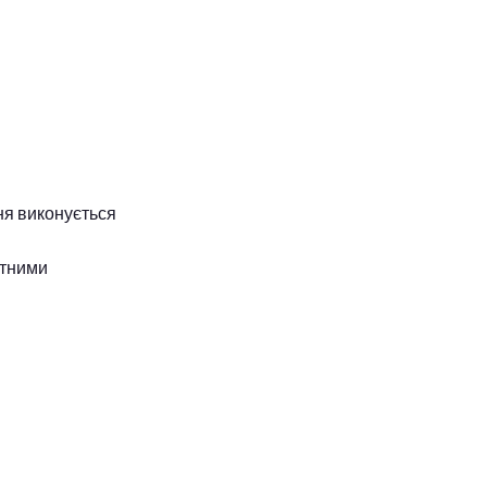
ня виконується
атними