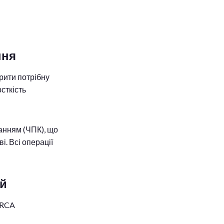
ння
рити потрібну
сткість
анням (ЧПК), що
. Всі операції
ій
ARCA