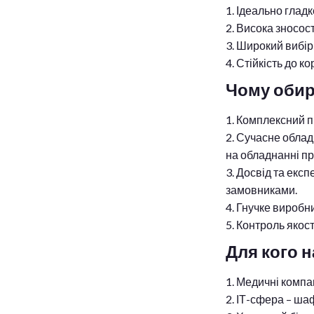
Ідеально гладк
Висока зносост
Широкий вибір
Стійкість до ко
Чому оби
Комплексний пі
Сучасне обладн
на обладнанні пр
Досвід та експ
замовниками.
Гнучке виробни
Контроль якост
Для кого н
Медичні компані
ІТ-сфера – шаф