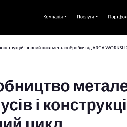
Компанія
Послуги
Портфол
обництво метал
усів і конструкці
ний цикл