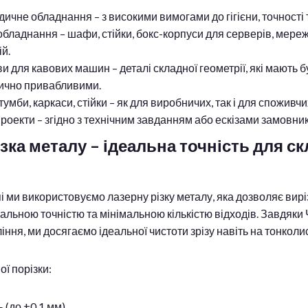
дичне обладнання – з високими вимогами до гігієни, точності т
 обладнання – шафи, стійки, бокс-корпуси для серверів, мере
ій.
и для кавових машин – деталі складної геометрії, які мають 
тично привабливими.
умби, каркаси, стійки – як для виробничих, так і для споживчи
проекти – згідно з технічним завданням або ескізами замовник
зка металу – ідеальна точність для с
 ми використовуємо лазерну різку металу, яка дозволяє вирі
альною точністю та мінімальною кількістю відходів. Завдя
іння, ми досягаємо ідеальної чистоти зрізу навіть на тонколи
ї порізки:
 (до ±0,1 мм)