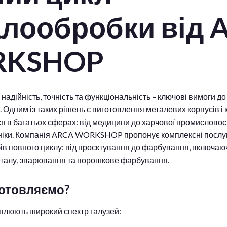
лообробки від 
KSHOP
і надійність, точність та функціональність – ключові вимоги д
. Одним із таких рішень є виготовлення металевих корпусів і 
 в багатьох сферах: від медицини до харчової промисловості
хніки. Компанія ARCA WORKSHOP пропонує комплексні послу
в повного циклу: від проєктування до фарбування, включаюч
металу, зварювання та порошкове фарбування.
отовляємо?
плюють широкий спектр галузей: