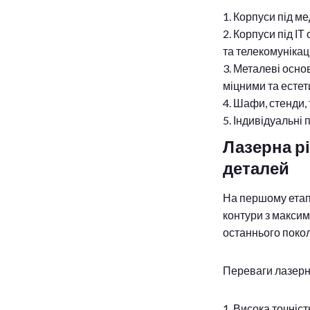
Корпуси під ме
Корпуси під ІТ
та телекомунікац
Металеві основ
міцними та есте
Шафи, стенди, т
Індивідуальні 
Лазерна рі
деталей
На першому етапі
контури з максим
останнього покол
Переваги лазерно
Висока точність